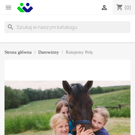
shopping_cart


(0)
search
Strona główna
Darowizny
Ratujemy Pelę