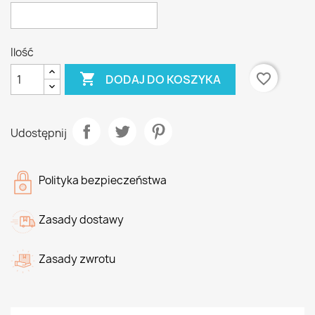
Ilość

favorite_border
DODAJ DO KOSZYKA
Udostępnij
Polityka bezpieczeństwa
Zasady dostawy
Zasady zwrotu