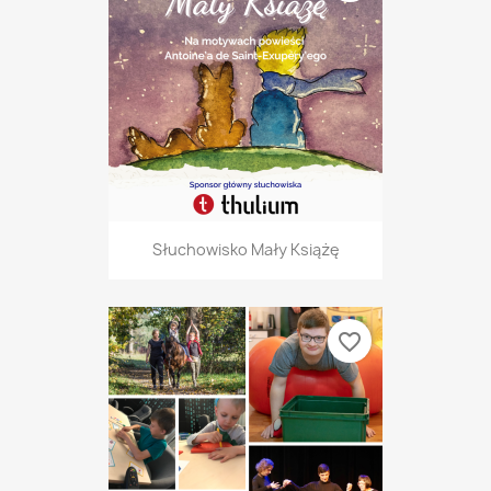
Słuchowisko Mały Książę
favorite_border