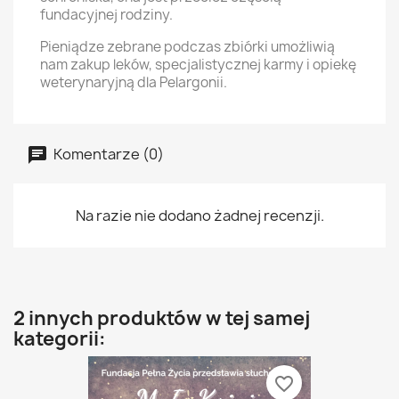
fundacyjnej rodziny.
Pieniądze zebrane podczas zbiórki umożliwią
nam zakup leków, specjalistycznej karmy i opiekę
weterynaryjną dla Pelargonii.
Komentarze (0)
Na razie nie dodano żadnej recenzji.
2 innych produktów w tej samej
kategorii:
favorite_border