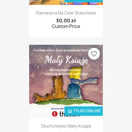
Darowizna Na Cele Statutowe
30,00 zł
Custom Price
favorite_border
TYLKO ONLINE
Słuchowisko Mały Książę